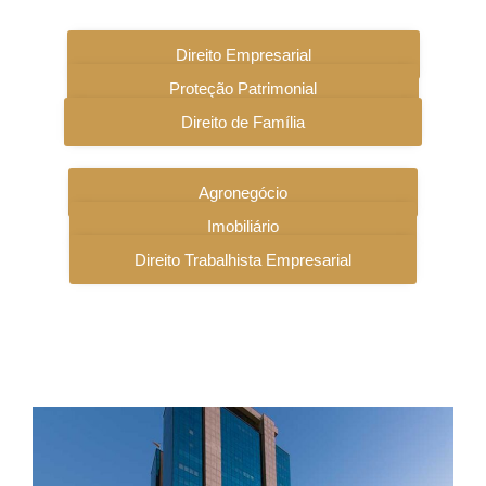
Direito Empresarial
Proteção Patrimonial
Direito de Família
Agronegócio
Imobiliário
Direito Trabalhista Empresarial